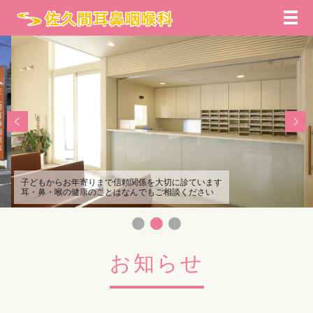
メ
子どもからお年寄りまで信頼関係を大切に診ています
耳・鼻・喉の健康のことはなんでもご相談ください
お知らせ