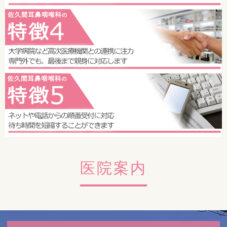
願いします。当院では受診歴の有無に関わらず受入れを行って
います。
電話番号（
058-231-6974
）
2020/07/06
お知らせ
新型コロナ感染症が終息するまでの間、鼻レーザーおよび一
部、処置を中止させていただいております。
ご不便をお掛けいたしますが、ご理解のほどお願い致します。
2018/11/21
ホームページを公開しました。
医院案内
今後も定期的に様々な情報を更新してまいりますので、是非ご
覧ください。