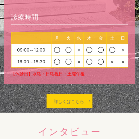
診療時間
月
火
水
木
金
土
日
09:00～12:00
◯
◯
×
◯
◯
◯
×
16:00～18:30
◯
◯
×
◯
◯
×
×
【休診日】水曜・日曜祝日・土曜午後
詳しくはこちら
インタビュー