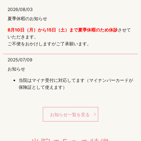
2026/08/03
夏季休暇のお知らせ
8月10日（月）から15日（土）まで夏季休暇のため休診
させて
いただきます。
ご不便をおかけしますがご了承願います。
2025/07/09
お知らせ
当院はマイナ受付に対応してます（マイナンバーカードが
保険証として使えます）
当院では電子カルテの導入、オンライン資格確認を行う体
制を有し、マイナ保険証を推進、電子処方箋（予定）、
受診した患者さんの受診歴、薬剤情報、特定健診情報その
お知らせ一覧を見る
他必要な診療情報を診察室等で活用できる体制を整備し医
療DXにかかる取り組みを実施してます。