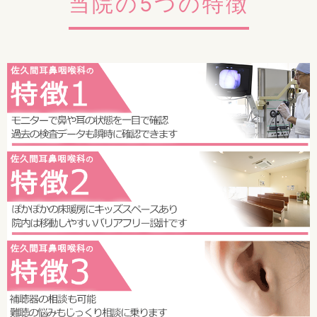
当院の5つの特徴
当院では、医療の透明化や患者様への情報提供を積極的に
推進していく観点から、領収書の発行の際に、個別の診療
報酬の算定項目の分かる明細書を無料で発行しておりま
す。
当院では、後発医薬品のある医薬品について、薬剤の成分
をもとにした一般名処方を行う場合があります。一般名処
方によって特定の医薬品の供給が不足した場合であって
も、患者様に必要な医薬品が提供しやすくなります（令和
6年10月より長期収載品について患者さんの希望を踏まえ
処方した場合は選定療養となることを踏まえつつ）。
2022/10/05
お願い：発熱、風邪症状のある患者さんへ
本人、周りの方で1週間以内に37度以上の発熱、風邪症状（咳
などの呼吸器症状、倦怠感等）、咽頭痛（のどが痛い、違和感
がある等）ある方や陽性・濃厚接触の方がみえる方で受診を希
望される場合、本人（同伴の方も含む）は絶対に院内には入ら
ず、必ずご自宅を出る前に電話にてご相談していただくようお