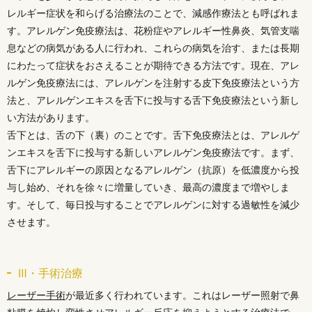
レルギー症状を和らげる治療法のことで、減感作療法とも呼ばれま
す。アレルゲン免疫療法は、花粉症やアレルギー性鼻炎、気管支喘
息などの病気がある人に行われ、これらの病気を治す、または長期
にわたって症状をおさえることが期待できる方法です。現在、アレ
ルゲン免疫療法には、アレルゲンを注射する皮下免疫療法という方
法と、アレルゲンエキスを舌下に投与する舌下免疫療法という新し
い方法があります。
舌下とは、舌の下（裏）のことです。舌下免疫療法とは、アレルゲ
ンエキスを舌下に投与する新しいアレルゲン免疫療法です。まず、
舌下にアレルギーの原因となるアレルゲン（抗原）を低濃度から投
与し始め、それを徐々に増量していき、最高の濃度まで増やしま
す。そして、毎日投与することでアレルゲンに対する過敏性を減少
させます。
Ⅲ・手術治療
レーザー手術
が最近多く行われています。これはレーザー照射で鼻