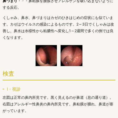
鼻づまり
・・・鼻粘膜を腫脹させアレルゲンを吸い込まないように
する反応。
くしゃみ、鼻水、鼻づまりはカゼのひきはじめの症状にも似ていま
す。カゼはウイルスの感染によるものです。2～3日でくしゃみは改
善し、鼻水は水様性から粘膿性へ変化し1～2週間で多くの例では良
くなります。
検査
Ⅰ・視診
左図は正常の鼻内所見です。黒く見えるのが鼻道（息の通り道）。
右図はアレルギー性鼻炎の鼻内所見です。鼻粘膜が腫れ、鼻道が塞
がっています。