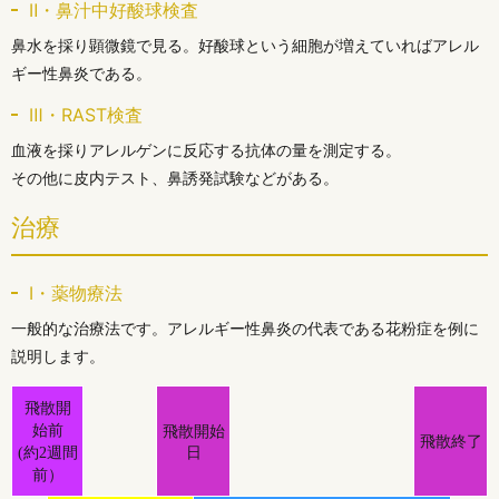
Ⅱ・鼻汁中好酸球検査
鼻水を採り顕微鏡で見る。好酸球という細胞が増えていればアレル
ギー性鼻炎である。
Ⅲ・RAST検査
血液を採りアレルゲンに反応する抗体の量を測定する。
その他に皮内テスト、鼻誘発試験などがある。
治療
Ⅰ・薬物療法
一般的な治療法です。アレルギー性鼻炎の代表である花粉症を例に
説明します。
飛散開
飛散開始
始前
飛散終了
日
(約2週間
前）