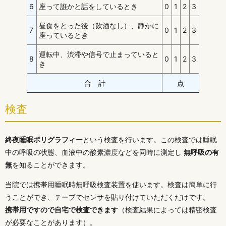
6
座って誰かと話をしているとき
0
1
2
3
昼食をとった後（飲酒なし）、静かに
7
0
1
2
3
座っているとき
運転中、渋滞や信号で止まっていると
8
0
1
2
3
き
合 計
点
検査
終夜睡眠ポリグラフィー
という検査を行います。この検査では睡眠
中の呼吸の状態、血液中の酸素濃度などを同時に測定し
無呼吸の有
無
を知ることができます。
当院では携帯用睡眠時無呼吸検査装置を使います。検査は簡単に行
うことができ、テープでセンサを貼り付けていただくだけです。
携帯用ですので自宅で検査できます
（検査結果によっては精密検査
が必要なことがあります）。