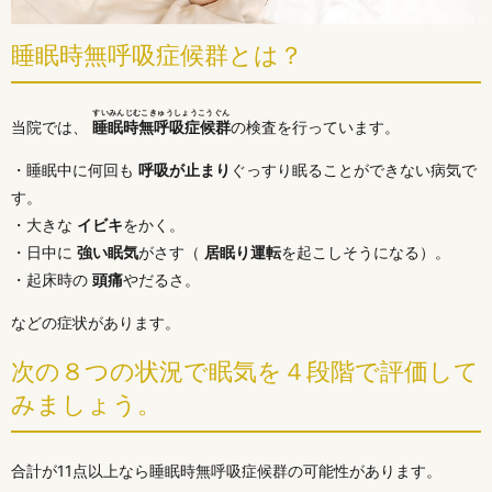
睡眠時無呼吸症候群とは？
すいみんじむこきゅうしょうこうぐん
当院では、
睡眠時無呼吸症候群
の検査を行っています。
・睡眠中に何回も
呼吸が止まり
ぐっすり眠ることができない病気で
す。
・大きな
イビキ
をかく。
・日中に
強い眠気
がさす（
居眠り運転
を起こしそうになる）。
・起床時の
頭痛
やだるさ。
などの症状があります。
次の８つの状況で眠気を４段階で評価して
みましょう。
合計が11点以上なら睡眠時無呼吸症候群の可能性があります。