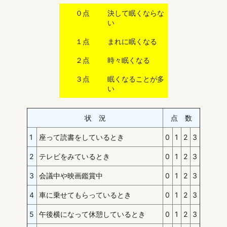
０点
決して眠くならな
い
１点
まれに眠くなる
２点
時々眠くなる
３点
眠くなることが多
い
状 況
点 数
1
座って読書をしているとき
0
1
2
3
2
テレビをみているとき
0
1
2
3
3
会議中や映画鑑賞中
0
1
2
3
4
車に乗せてもらっているとき
0
1
2
3
5
午後横になって休憩しているとき
0
1
2
3